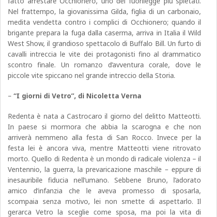
fatto arrestare Occhionero, uno dei fuorilegge più spietati.
Nel frattempo, la giovanissima Gilda, figlia di un carbonaio,
medita vendetta contro i complici di Occhionero; quando il
brigante prepara la fuga dalla caserma, arriva in Italia il Wild
West Show, il grandioso spettacolo di Buffalo Bill. Un furto di
cavalli intreccia le vite dei protagonisti fino al drammatico
scontro finale. Un romanzo d’avventura corale, dove le
piccole vite spiccano nel grande intreccio della Storia.
–
“I giorni di Vetro”, di Nicoletta Verna
Redenta è nata a Castrocaro il giorno del delitto Matteotti.
In paese si mormora che abbia la scarogna e che non
arriverà nemmeno alla festa di San Rocco. Invece per la
festa lei è ancora viva, mentre Matteotti viene ritrovato
morto. Quello di Redenta è un mondo di radicale violenza – il
Ventennio, la guerra, la prevaricazione maschile – eppure di
inesauribile fiducia nell’umano. Sebbene Bruno, l’adorato
amico d’infanzia che le aveva promesso di sposarla,
scompaia senza motivo, lei non smette di aspettarlo. Il
gerarca Vetro la sceglie come sposa, ma poi la vita di