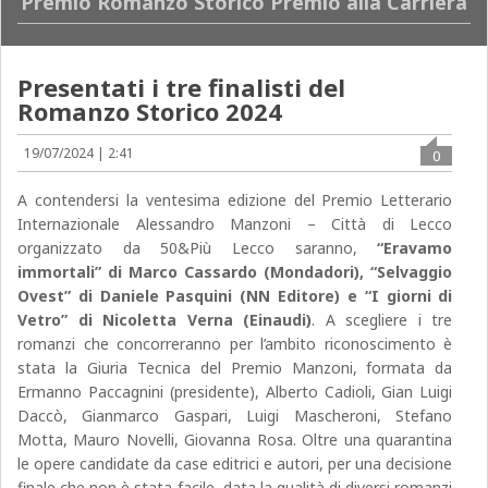
Premio Romanzo Storico Premio alla Carriera
Presentati i tre finalisti del
Romanzo Storico 2024
19/07/2024 | 2:41
0
A contendersi la ventesima edizione del Premio Letterario
Internazionale Alessandro Manzoni – Città di Lecco
organizzato da 50&Più Lecco saranno,
“Eravamo
immortali” di Marco Cassardo (Mondadori), “Selvaggio
Ovest” di Daniele Pasquini (NN Editore) e “I giorni di
Vetro” di Nicoletta Verna (Einaudi)
. A scegliere i tre
romanzi che concorreranno per l’ambito riconoscimento è
stata la Giuria Tecnica del Premio Manzoni, formata da
Ermanno Paccagnini (presidente), Alberto Cadioli, Gian Luigi
Daccò, Gianmarco Gaspari, Luigi Mascheroni, Stefano
Motta, Mauro Novelli, Giovanna Rosa. Oltre una quarantina
le opere candidate da case editrici e autori, per una decisione
finale che non è stata facile, data la qualità di diversi romanzi