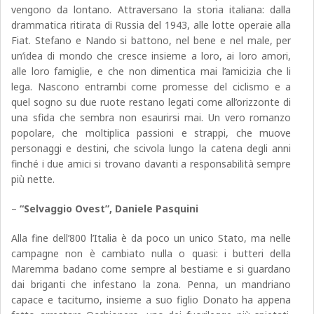
vengono da lontano. Attraversano la storia italiana: dalla
drammatica ritirata di Russia del 1943, alle lotte operaie alla
Fiat. Stefano e Nando si battono, nel bene e nel male, per
un’idea di mondo che cresce insieme a loro, ai loro amori,
alle loro famiglie, e che non dimentica mai l’amicizia che li
lega. Nascono entrambi come promesse del ciclismo e a
quel sogno su due ruote restano legati come all’orizzonte di
una sfida che sembra non esaurirsi mai. Un vero romanzo
popolare, che moltiplica passioni e strappi, che muove
personaggi e destini, che scivola lungo la catena degli anni
finché i due amici si trovano davanti a responsabilità sempre
più nette.
–
“Selvaggio Ovest”, Daniele Pasquini
Alla fine dell’800 l’Italia è da poco un unico Stato, ma nelle
campagne non è cambiato nulla o quasi: i butteri della
Maremma badano come sempre al bestiame e si guardano
dai briganti che infestano la zona. Penna, un mandriano
capace e taciturno, insieme a suo figlio Donato ha appena