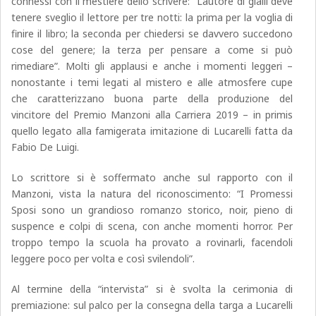
connessi con il mestiere dello scrivere: “L’autore di gialli deve
tenere sveglio il lettore per tre notti: la prima per la voglia di
finire il libro; la seconda per chiedersi se davvero succedono
cose del genere; la terza per pensare a come si può
rimediare”. Molti gli applausi e anche i momenti leggeri –
nonostante i temi legati al mistero e alle atmosfere cupe
che caratterizzano buona parte della produzione del
vincitore del Premio Manzoni alla Carriera 2019 – in primis
quello legato alla famigerata imitazione di Lucarelli fatta da
Fabio De Luigi.
Lo scrittore si è soffermato anche sul rapporto con il
Manzoni, vista la natura del riconoscimento: “I Promessi
Sposi sono un grandioso romanzo storico, noir, pieno di
suspence e colpi di scena, con anche momenti horror. Per
troppo tempo la scuola ha provato a rovinarli, facendoli
leggere poco per volta e così svilendoli”.
Al termine della “intervista” si è svolta la cerimonia di
premiazione: sul palco per la consegna della targa a Lucarelli