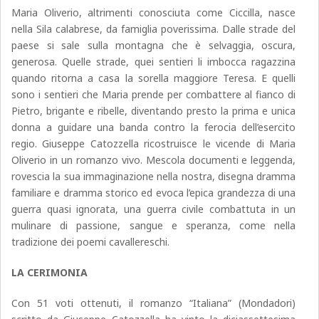
Maria Oliverio, altrimenti conosciuta come Ciccilla, nasce
nella Sila calabrese, da famiglia poverissima. Dalle strade del
paese si sale sulla montagna che è selvaggia, oscura,
generosa. Quelle strade, quei sentieri li imbocca ragazzina
quando ritorna a casa la sorella maggiore Teresa. E quelli
sono i sentieri che Maria prende per combattere al fianco di
Pietro, brigante e ribelle, diventando presto la prima e unica
donna a guidare una banda contro la ferocia dell’esercito
regio. Giuseppe Catozzella ricostruisce le vicende di Maria
Oliverio in un romanzo vivo. Mescola documenti e leggenda,
rovescia la sua immaginazione nella nostra, disegna dramma
familiare e dramma storico ed evoca l’epica grandezza di una
guerra quasi ignorata, una guerra civile combattuta in un
mulinare di passione, sangue e speranza, come nella
tradizione dei poemi cavallereschi.
LA CERIMONIA
Con 51 voti ottenuti, il romanzo “Italiana” (Mondadori)