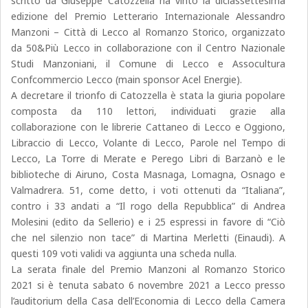
scritto da Giuseppe Catozzella ha vinto la diciassettesima
edizione del Premio Letterario Internazionale Alessandro
Manzoni – Città di Lecco al Romanzo Storico, organizzato
da 50&Più Lecco in collaborazione con il Centro Nazionale
Studi Manzoniani, il Comune di Lecco e Assocultura
Confcommercio Lecco (main sponsor Acel Energie).
A decretare il trionfo di Catozzella è stata la giuria popolare
composta da 110 lettori, individuati grazie alla
collaborazione con le librerie Cattaneo di Lecco e Oggiono,
Libraccio di Lecco, Volante di Lecco, Parole nel Tempo di
Lecco, La Torre di Merate e Perego Libri di Barzanò e le
biblioteche di Airuno, Costa Masnaga, Lomagna, Osnago e
Valmadrera. 51, come detto, i voti ottenuti da “Italiana”,
contro i 33 andati a “Il rogo della Repubblica” di Andrea
Molesini (edito da Sellerio) e i 25 espressi in favore di “Ciò
che nel silenzio non tace” di Martina Merletti (Einaudi). A
questi 109 voti validi va aggiunta una scheda nulla.
La serata finale del Premio Manzoni al Romanzo Storico
2021 si è tenuta sabato 6 novembre 2021 a Lecco presso
l’auditorium della Casa dell’Economia di Lecco della Camera